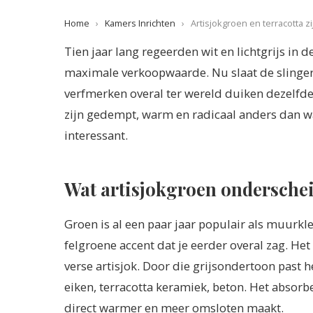
Home
›
Kamers Inrichten
›
Artisjokgroen en terracotta z
Tien jaar lang regeerden wit en lichtgrijs in
maximale verkoopwaarde. Nu slaat de slinger
verfmerken overal ter wereld duiken dezelfde 
zijn gedempt, warm en radicaal anders dan wa
interessant.
Wat artisjokgroen ondersche
Groen is al een paar jaar populair als muurkle
felgroene accent dat je eerder overal zag. Het
verse artisjok. Door die grijsondertoon past h
eiken, terracotta keramiek, beton. Het absorbee
direct warmer en meer omsloten maakt.