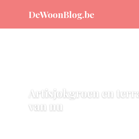
DeWoonBlog.be
KAMERS INRICHTEN
Artisjokgroen en terra
van nu
9 May 2026
·
5 min leestijd