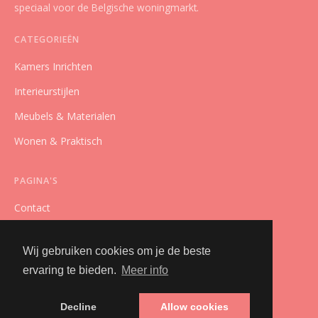
speciaal voor de Belgische woningmarkt.
CATEGORIEËN
Kamers Inrichten
Interieurstijlen
Meubels & Materialen
Wonen & Praktisch
PAGINA'S
Contact
Privacybeleid
Wij gebruiken cookies om je de beste
Algemene Voorwaarden
ervaring te bieden.
Meer info
Adverteren
Decline
Allow cookies