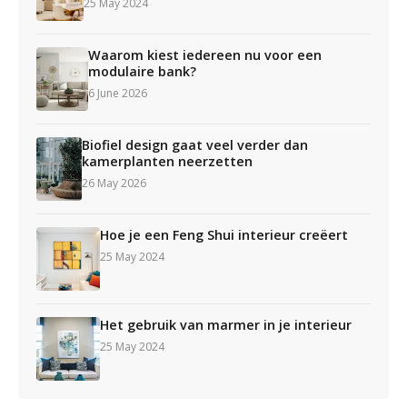
25 May 2024
Waarom kiest iedereen nu voor een
modulaire bank?
6 June 2026
Biofiel design gaat veel verder dan
kamerplanten neerzetten
26 May 2026
Hoe je een Feng Shui interieur creëert
25 May 2024
Het gebruik van marmer in je interieur
25 May 2024