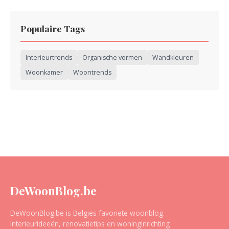
Populaire Tags
Interieurtrends
Organische vormen
Wandkleuren
Woonkamer
Woontrends
DeWoonBlog.be
DeWoonBlog.be is Belgiës favoriete woonblog.
Interieurideeën, renovatietips en woninginrichting