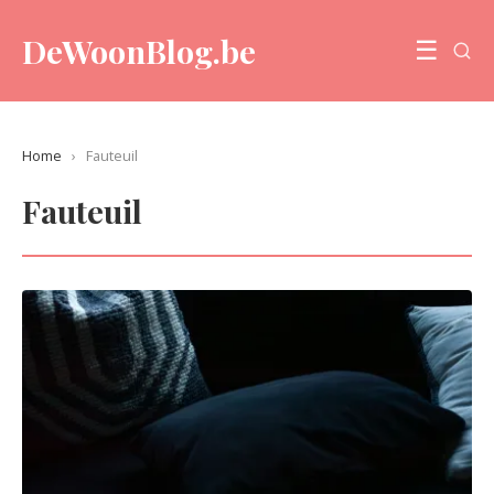
DeWoonBlog.be
☰
Home
›
Fauteuil
Fauteuil