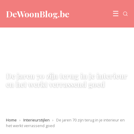
DeWoonBlog.be
☰
INTERIEURSTIJLEN
De jaren 70 zijn terug in je interieur
en het werkt verrassend goed
11 June 2026
·
5 min leestijd
Home
›
Interieurstijlen
›
De jaren 70 zijn terug in je interieur en
het werkt verrassend goed