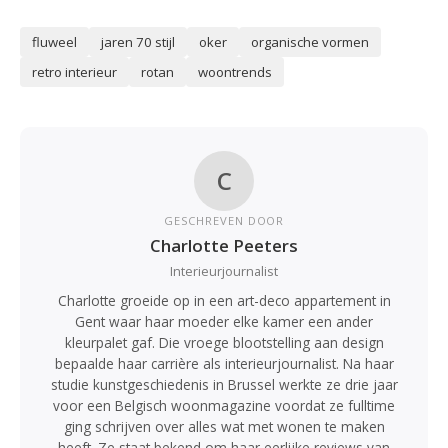
fluweel
jaren 70 stijl
oker
organische vormen
retro interieur
rotan
woontrends
C
GESCHREVEN DOOR
Charlotte Peeters
Interieurjournalist
Charlotte groeide op in een art-deco appartement in
Gent waar haar moeder elke kamer een ander
kleurpalet gaf. Die vroege blootstelling aan design
bepaalde haar carrière als interieurjournalist. Na haar
studie kunstgeschiedenis in Brussel werkte ze drie jaar
voor een Belgisch woonmagazine voordat ze fulltime
ging schrijven over alles wat met wonen te maken
heeft. Ze staat bekend om haar eerlijke reviews van