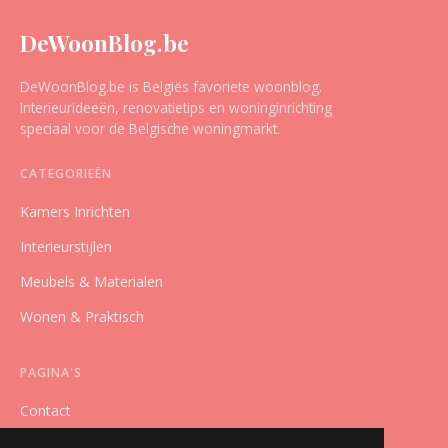
DeWoonBlog.be
DeWoonBlog.be is Belgiës favoriete woonblog.
Interieurideeën, renovatietips en woninginrichting
speciaal voor de Belgische woningmarkt.
CATEGORIEËN
Kamers Inrichten
Interieurstijlen
Meubels & Materialen
Wonen & Praktisch
PAGINA'S
Contact
Privacybeleid